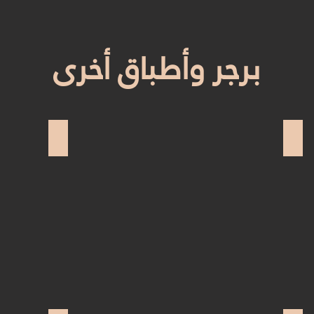
برجر وأطباق أخرى
برجر
لوكوم برجر
سعر:
لحم
٤٩
التندرلوين
ريال
البقري
لوزن:
المشوي
١٦٠جم
مغطى
عرات
بالبصل
٥٠
والفطر
المشوي
وجبنة
الجودا
المذابة
السعر: